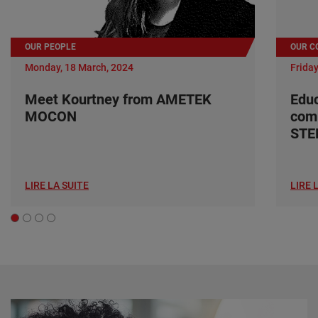
OUR PEOPLE
OUR C
Monday, 18 March, 2024
Friday
Meet Kourtney from AMETEK
Edu
MOCON
com
ST
LIRE LA SUITE
LIRE 