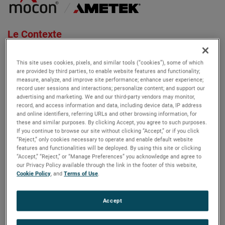
Le Contexte
Réduction des émissions de
This site uses cookies, pixels, and similar tools (“cookies”), some of which
carbone
are provided by third parties, to enable website features and functionality;
measure, analyze, and improve site performance; enhance user experience;
record user sessions and interactions; personalize content; and support our
Alors que l'initiative mondiale visant à réduire les
advertising and marketing. We and our third-party vendors may monitor,
émissions de carbone continue de se développer, les
record, and access information and data, including device data, IP address
and online identifiers, referring URLs and other browsing information, for
bioplastiques ont connu un essor considérable en termes
these and similar purposes. By clicking Accept, you agree to such purposes.
de production et d'utilisation. Les films et revêtements
If you continue to browse our site without clicking “Accept,” or if you click
“Reject,” only cookies necessary to operate and enable default website
comestibles hyper-dégradables sont au seuil de
features and functionalities will be deployed. By using this site or clicking
l'innovation de masse. Ces matériaux peuvent être
“Accept,” “Reject,” or “Manage Preferences” you acknowledge and agree to
fabriqués à partir de déchets agricoles, tels que les
our Privacy Policy available through the link in the footer of this website,
Cookie Policy
, and
Terms of Use
.
amidons et les résidus de brasserie, ce qui réduit la
concurrence pour l'espace agricole et
Accept
permet d'économiser jusqu'à 87 % des émissions de
carbone.