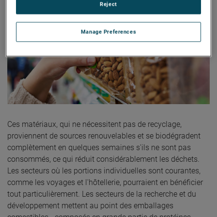
Reject
Manage Preferences
Ces matériaux, qui ne nécessitent pas de recyclage,
proviennent de sources renouvelables et se biodégradent
complètement en quelques semaines s'ils ne sont pas
consommés, ce qui réduit considérablement les déchets.
Les secteurs où les portions individuelles sont courantes,
comme les voyages et l'hôtellerie, pourraient en bénéficier
tout particulièrement. Les secteurs de la recherche et du
développement mettent au point des emballages