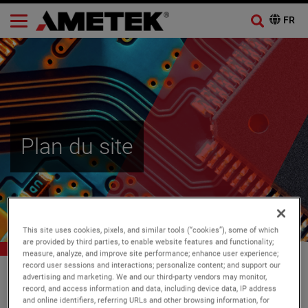
Plan du site
This site uses cookies, pixels, and similar tools (“cookies”), some of which
are provided by third parties, to enable website features and functionality;
measure, analyze, and improve site performance; enhance user experience;
record user sessions and interactions; personalize content; and support our
AMETEK
Plan du site
advertising and marketing. We and our third-party vendors may monitor,
record, and access information and data, including device data, IP address
and online identifiers, referring URLs and other browsing information, for