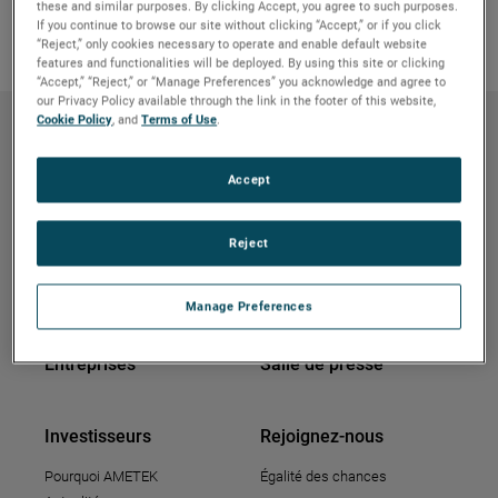
these and similar purposes. By clicking Accept, you agree to such purposes.
If you continue to browse our site without clicking “Accept,” or if you click
EXPLOREZ notre site
“Reject,” only cookies necessary to operate and enable default website
features and functionalities will be deployed. By using this site or clicking
“Accept,” “Reject,” or “Manage Preferences” you acknowledge and agree to
our Privacy Policy available through the link in the footer of this website,
Cookie Policy
, and
Terms of Use
.
Fondations et
Qui sommes-nous
Récompenses AMETEK
Durabilité
Accept
Équipe de gestion
Conseil d'administration
Notre modèle de croissance
Reject
Responsabilités du
fournisseur
Manage Preferences
Customer Solutions Center
Entreprises
Salle de presse
Investisseurs
Rejoignez-nous
Pourquoi AMETEK
Égalité des chances