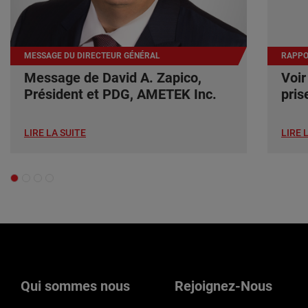
MESSAGE DU DIRECTEUR GÉNÉRAL
RAPPO
Message de David A. Zapico,
Voir
Président et PDG, AMETEK Inc.
pris
LIRE LA SUITE
LIRE 
Qui sommes nous
Rejoignez-Nous