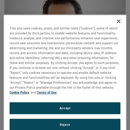
This site uses cookies, pixels, and similar tools (“cookies”), some of which
are provided by third parties, to enable website features and functionality;
measure, analyze, and improve site performance; enhance user experience;
record user sessions and interactions; personalize content; and support our
advertising and marketing. We and our third-party vendors may monitor,
record, and access information and data, including device data, IP address
and online identifiers, referring URLs and other browsing information, for
these and similar purposes. By clicking Accept, you agree to such purposes.
Thomas A. Amato
If you continue to browse our site without clicking “Accept,” or if you click
“Reject,” only cookies necessary to operate and enable default website
features and functionalities will be deployed. By using this site or clicking
M. Amato est actuellement Président du Conseil
“Accept,” “Reject,” or “Manage Preferences” you acknowledge and agree to
d’Administration et Directeur Général de MW
our Privacy Policy available through the link in the footer of this website,
Cookie Policy
, and
Terms of Use
.
Components, un fabricant de composants techniques
desservant les marchés de l’aérospatiale, du pétrole et
gaz, du transport et des marchés industriels.
Accept
Auparavant, M. Amato a été Président et Directeur
Général de TriMas Corporation, une entreprise cotée en
bourse, active dans les secteurs de l’aérospatiale, de la
Reject
consommation et des marchés industriels, de juillet