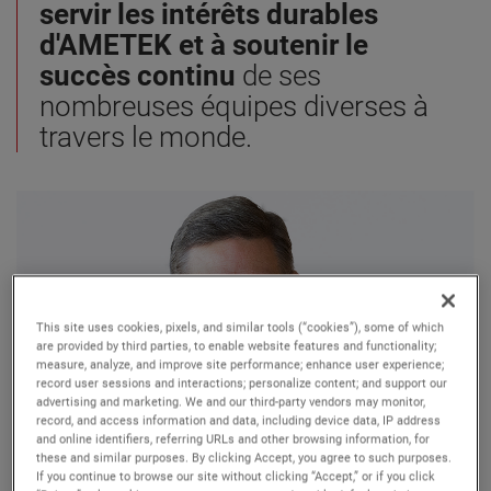
servir les intérêts durables
d'AMETEK et à soutenir le
succès continu
de ses
nombreuses équipes diverses à
travers le monde.
This site uses cookies, pixels, and similar tools (“cookies”), some of which
are provided by third parties, to enable website features and functionality;
measure, analyze, and improve site performance; enhance user experience;
record user sessions and interactions; personalize content; and support our
advertising and marketing. We and our third-party vendors may monitor,
record, and access information and data, including device data, IP address
and online identifiers, referring URLs and other browsing information, for
these and similar purposes. By clicking Accept, you agree to such purposes.
David A. Zapico
If you continue to browse our site without clicking “Accept,” or if you click