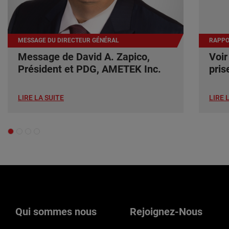
MESSAGE DU DIRECTEUR GÉNÉRAL
RAPPO
Message de David A. Zapico,
Voir
Président et PDG, AMETEK Inc.
pris
LIRE LA SUITE
LIRE 
Qui sommes nous
Rejoignez-Nous