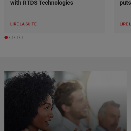
with RTDS Technologies
puts
LIRE LA SUITE
LIRE 