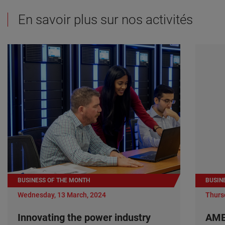
En savoir plus sur nos activités
BUSINESS OF THE MONTH
BUSIN
Wednesday, 13 March, 2024
Thurs
Innovating the power industry
AME