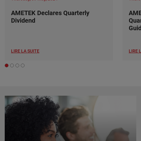
AMETEK Declares Quarterly
AME
Dividend
Quar
Gui
LIRE LA SUITE
LIRE 