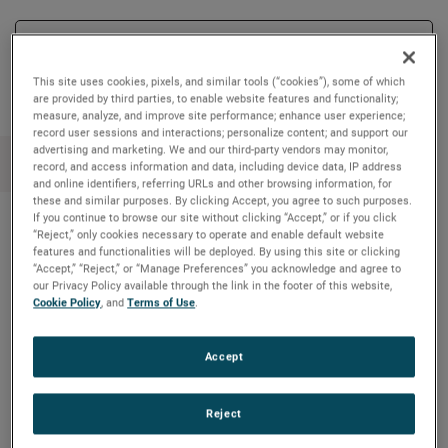
Copy Link
Email Article
This site uses cookies, pixels, and similar tools (“cookies”), some of which
are provided by third parties, to enable website features and functionality;
measure, analyze, and improve site performance; enhance user experience;
record user sessions and interactions; personalize content; and support our
advertising and marketing. We and our third-party vendors may monitor,
record, and access information and data, including device data, IP address
and online identifiers, referring URLs and other browsing information, for
these and similar purposes. By clicking Accept, you agree to such purposes.
If you continue to browse our site without clicking “Accept,” or if you click
“Reject,” only cookies necessary to operate and enable default website
features and functionalities will be deployed. By using this site or clicking
Nouvelles récentes
“Accept,” “Reject,” or “Manage Preferences” you acknowledge and agree to
our Privacy Policy available through the link in the footer of this website,
Meet Kourtney from AMETEK MOCON
Cookie Policy
, and
Terms of Use
.
Educational board game combines
Accept
environmentalism & STEM
Amptek’s X-ray technology enhanced NASA’s
Reject
understanding of an ancient asteroid on the OSIRIS-
REx mission