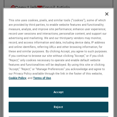
Copy Link
Email Article
This site uses cookies, pixels, and similar tools (“cookies”), some of which
are provided by third parties, to enable website features and functionality;
measure, analyze, and improve site performance; enhance user experience;
record user sessions and interactions; personalize content; and support our
advertising and marketing. We and our third-party vendors may monitor,
record, and access information and data, including device data, IP address
and online identifiers, referring URLs and other browsing information, for
these and similar purposes. By clicking Accept, you agree to such purposes.
If you continue to browse our site without clicking “Accept,” or if you click
Nouvelles récentes
“Reject,” only cookies necessary to operate and enable default website
features and functionalities will be deployed. By using this site or clicking
“Accept,” “Reject,” or “Manage Preferences” you acknowledge and agree to
Meet Kourtney from AMETEK MOCON
our Privacy Policy available through the link in the footer of this website,
Cookie Policy
, and
Terms of Use
.
Educational board game combines
environmentalism & STEM
Accept
Amptek’s X-ray technology enhanced NASA’s
understanding of an ancient asteroid on the OSIRIS-
Reject
REx mission