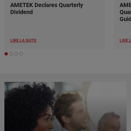
AMETEK Declares Quarterly
AME
Dividend
Quar
Gui
LIRE LA SUITE
LIRE 